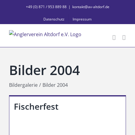
Zum
+49 (0) 871 / 953 889 88
|
kontakt@av-altdorf.de
Inhalt
Datenschutz
Impressum
springen
Bilder 2004
Bildergalerie
Bilder 2004
Fischerfest