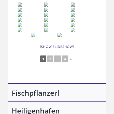
[SHOW SLIDESHOW]
1
2
...
4
►
Fischpflanzerl
Heiligenhafen