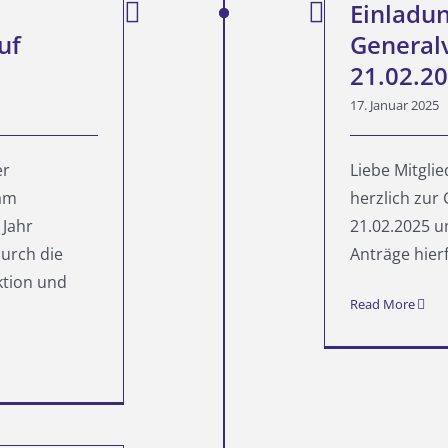
Einladun
uf
General
21.02.2
17. Januar 2025
er
Liebe Mitgli
 am
herzlich zur
 Jahr
21.02.2025 u
urch die
Anträge hierf
ktion und
Read More