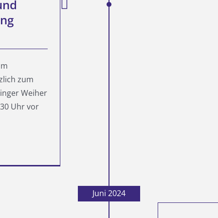
und
ung
 am
zlich zum
zinger Weiher
.30 Uhr vor
Juni 2024