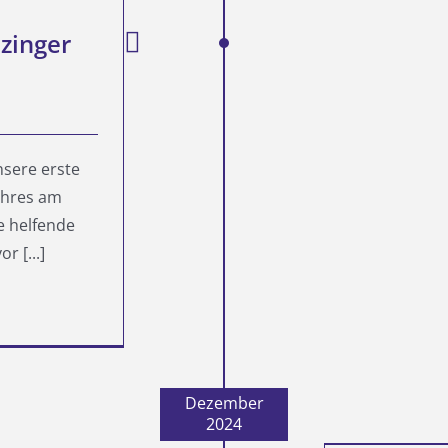
zinger
nsere erste
ahres am
e helfende
 [...]
Dezember
2024