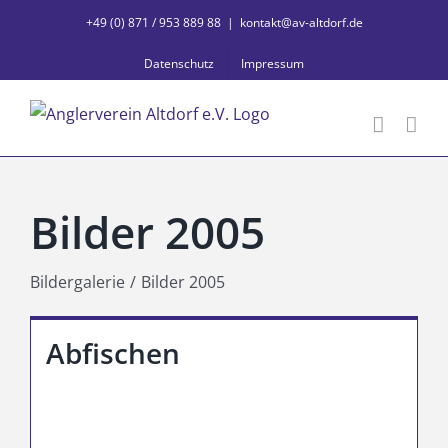
Zum
+49 (0) 871 / 953 889 88
|
kontakt@av-altdorf.de
Inhalt
Datenschutz
Impressum
springen
Bilder 2005
Bildergalerie
Bilder 2005
Abfischen