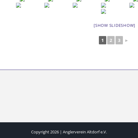
[SHOW SLIDESHOW]
1
2
3
►
Copyright 2026 | Anglerverein Altdorf e.V.