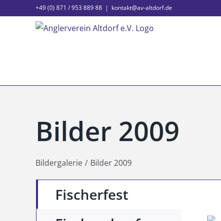
Zum
+49 (0) 871 / 953 889 88
|
kontakt@av-altdorf.de
Inhalt
springen
Bilder 2009
Bildergalerie
Bilder 2009
Fischerfest