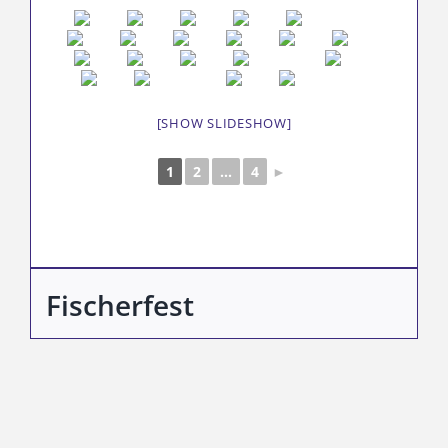
[SHOW SLIDESHOW]
1
2
...
4
►
Fischerfest