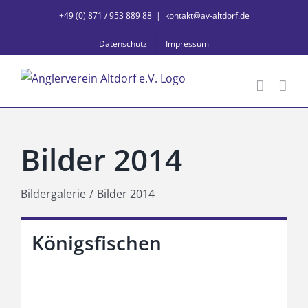
Zum
+49 (0) 871 / 953 889 88
|
kontakt@av-altdorf.de
Inhalt
Datenschutz
Impressum
springen
Bilder 2014
Bildergalerie
Bilder 2014
Königsfischen