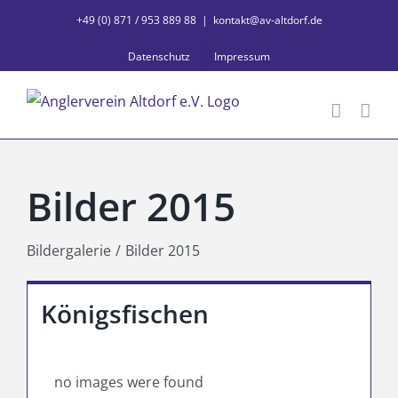
Zum
+49 (0) 871 / 953 889 88
|
kontakt@av-altdorf.de
Inhalt
Datenschutz
Impressum
springen
Bilder 2015
Bildergalerie
Bilder 2015
Königsfischen
no images were found