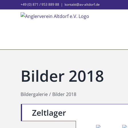
Zum
+49 (0) 871 / 953 889 88
|
kontakt@av-altdorf.de
Inhalt
springen
Bilder 2018
Bildergalerie
Bilder 2018
Zeltlager