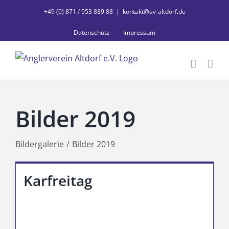
Zum
+49 (0) 871 / 953 889 88
|
kontakt@av-altdorf.de
Inhalt
Datenschutz
Impressum
springen
Bilder 2019
Bildergalerie
Bilder 2019
Karfreitag