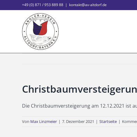
Zum
+49 (0) 871 / 953 889 88
|
kontakt@av-altdorf.de
Inhalt
springen
Christbaumversteigerun
Die Christbaumversteigerung am 12.12.2021 ist 
Von
Max Linzmeier
|
7. Dezember 2021
|
Startseite
|
Komment