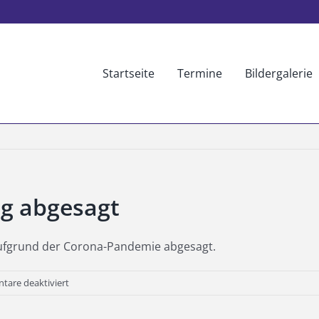
Startseite
Termine
Bildergalerie
g abgesagt
aufgrund der Corona-Pandemie abgesagt.
für
are deaktiviert
Christbaumversteigerung
abgesagt