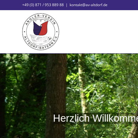
Zum
+49 (0) 871 / 953 889 88
|
kontakt@av-altdorf.de
Inhalt
springen
Herzlich Willkomme