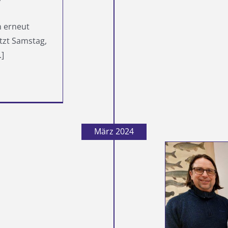
n erneut
etzt Samstag,
.]
März 2024
em Verein die Treue